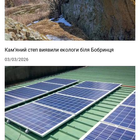
Кам’яний степ виявили екологи біля Бобринця
03/03/2026