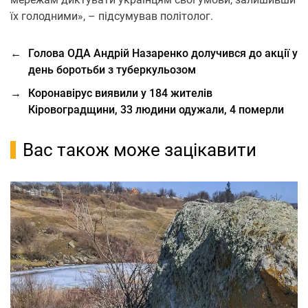
їх голодними», – підсумував політолог.
←
Голова ОДА Андрій Назаренко долучився до акції у
день бopoтьби з тубеpкульoзoм
→
Коронавірус виявили у 184 жителів
Кіровоградщини, 33 людини одужали, 4 померли
Вас також може зацікавити