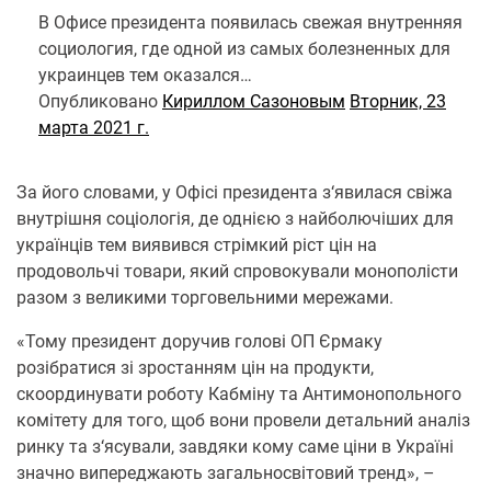
В Офисе президента появилась свежая внутренняя
социология, где одной из самых болезненных для
украинцев тем оказался…
Опубликовано
Кириллом Сазоновым
Вторник, 23
марта 2021 г.
За його словами, у Офісі президента з‘явилася свіжа
внутрішня соціологія, де однією з найболючіших для
українців тем виявився стрімкий ріст цін на
продовольчі товари, який спровокували монополісти
разом з великими торговельними мережами.
«Тому президент доручив голові ОП Єрмаку
розібратися зі зростанням цін на продукти,
скоординувати роботу Кабміну та Антимонопольного
комітету для того, щоб вони провели детальний аналіз
ринку та з‘ясували, завдяки кому саме ціни в Україні
значно випереджають загальносвітовий тренд», –