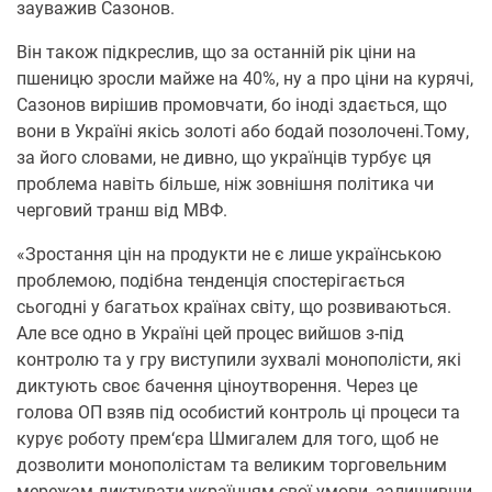
зауважив Сазонов.
Він також підкреслив, що за останній рік ціни на
пшеницю зросли майже на 40%, ну а про ціни на курячі,
Сазонов вирішив промовчати, бо іноді здається, що
вони в Україні якісь золоті або бодай позолочені.Тому,
за його словами, не дивно, що українців турбує ця
проблема навіть більше, ніж зовнішня політика чи
черговий транш від МВФ.
«Зростання цін на продукти не є лише українською
проблемою, подібна тенденція спостерігається
сьогодні у багатьох країнах світу, що розвиваються.
Але все одно в Україні цей процес вийшов з-під
контролю та у гру виступили зухвалі монополісти, які
диктують своє бачення ціноутворення. Через це
голова ОП взяв під особистий контроль ці процеси та
курує роботу прем‘єра Шмигалем для того, щоб не
дозволити монополістам та великим торговельним
мережам диктувати українцям свої умови, залишивши