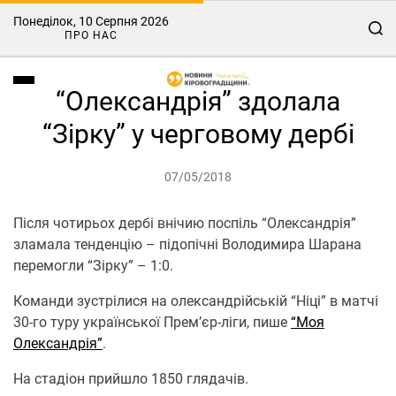
Понеділок, 10 Серпня 2026
ПРО НАС
“Олександрія” здолала
“Зірку” у черговому дербі
07/05/2018
Після чотирьох дербі внічию поспіль “Олександрія”
зламала тенденцію – підопічні Володимира Шарана
перемогли “Зірку” – 1:0.
Команди зустрілися на олександрійській “Ніці” в матчі
30-го туру української Прем’єр-ліги, пише
“Моя
Олександрія”
.
На стадіон прийшло 1850 глядачів.