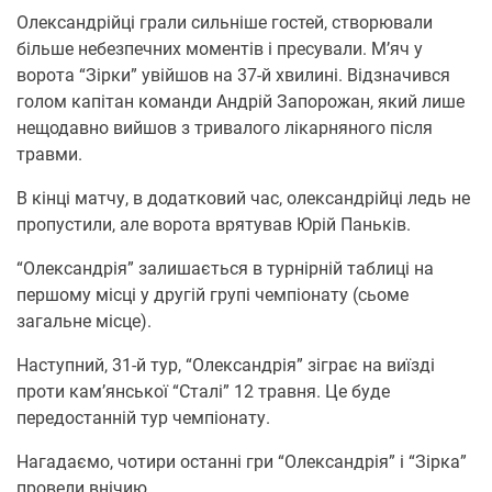
Олександрійці грали сильніше гостей, створювали
більше небезпечних моментів і пресували. М’яч у
ворота “Зірки” увійшов на 37-й хвилині. Відзначився
голом капітан команди Андрій Запорожан, який лише
нещодавно вийшов з тривалого лікарняного після
травми.
В кінці матчу, в додатковий час, олександрійці ледь не
пропустили, але ворота врятував Юрій Паньків.
“Олександрія” залишається в турнірній таблиці на
першому місці у другій групі чемпіонату (сьоме
загальне місце).
Наступний, 31-й тур, “Олександрія” зіграє на виїзді
проти кам’янської “Сталі” 12 травня. Це буде
передостанній тур чемпіонату.
Нагадаємо, чотири останні гри “Олександрія” і “Зірка”
провели внічию.