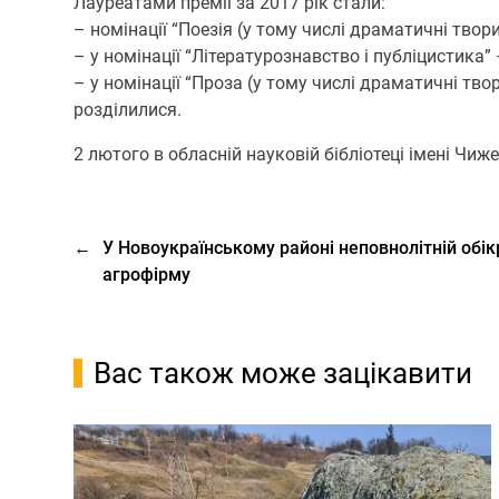
Лауреатами премії за 2017 рік стали:
– номінації “Поезія (у тому числі драматичні твор
– у номінації “Літературознавство і публіцистика”
– у номінації “Проза (у тому числі драматичні тво
розділилися.
2 лютого в обласній науковій бібліотеці імені Чи
←
У Новоукраїнському районі неповнолітній обі
агрофірму
Вас також може зацікавити