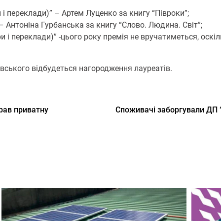
и і переклади)” – Артем Луценко за книгу “Півроки”;
 – Антоніна Гурбанська за книгу “Слово. Людина. Світ”;
ри і переклади)” -цього року премія не вручатиметься, оскіл
жевського відбудеться нагородження лауреатів.
крав приватну
Споживачі заборгували ДП 