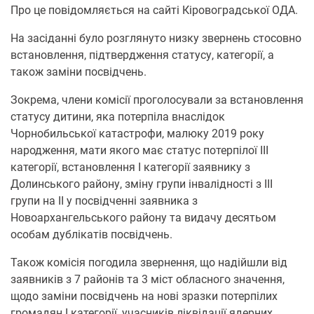
Про це повідомляється на сайті Кіровоградської ОДА.
На засіданні було розглянуто низку звернень стосовно
встановлення, підтвердження статусу, категорії, а
також заміни посвідчень.
Зокрема, члени комісії проголосували за встановлення
статусу дитини, яка потерпіла внаслідок
Чорнобильської катастрофи, малюку 2019 року
народження, мати якого має статус потерпілої ІІІ
категорії, встановлення І категорії заявнику з
Долинського району, зміну групи інвалідності з ІІІ
групи на ІІ у посвідченні заявника з
Новоархангельського району та видачу десятьом
особам дублікатів посвідчень.
Також комісія погодила звернення, що надійшли від
заявників з 7 районів та 3 міст обласного значення,
щодо заміни посвідчень на нові зразки потерпілих
громадян І категорії, учасників ліквідації ядерних