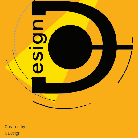
Created by
ODesign