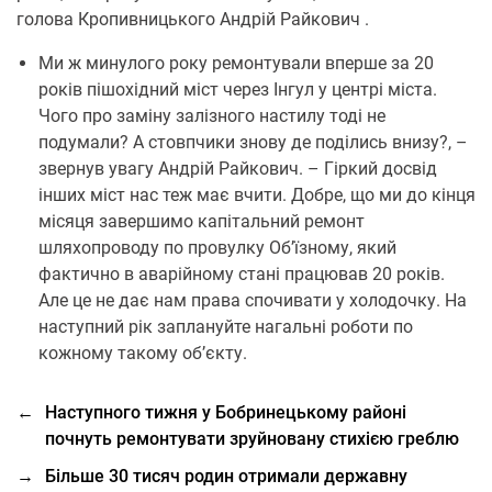
голова Кропивницького Андрій Райкович .
Ми ж минулого року ремонтували вперше за 20
років пішохідний міст через Інгул у центрі міста.
Чого про заміну залізного настилу тоді не
подумали? А стовпчики знову де поділись внизу?, –
звернув увагу Андрій Райкович. – Гіркий досвід
інших міст нас теж має вчити. Добре, що ми до кінця
місяця завершимо капітальний ремонт
шляхопроводу по провулку Об’їзному, який
фактично в аварійному стані працював 20 років.
Але це не дає нам права спочивати у холодочку. На
наступний рік заплануйте нагальні роботи по
кожному такому об’єкту.
←
Наступного тижня у Бобринецькому районі
почнуть ремонтувати зруйновану стихією греблю
→
Більше 30 тисяч родин отримали державну