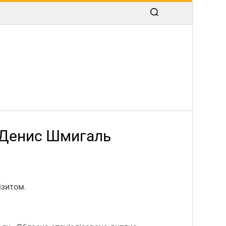
и Денис Шмигаль
ізитом.