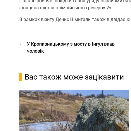
Під час робочої поїздки глава уряду ознайомить
юнацька школа олімпійського резерву-2».
В рамках візиту Денис Шмигаль також відвідає кі
←
У Кропивницькому з мосту в Інгул впав
чоловік
Вас також може зацікавити