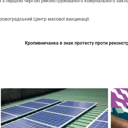
ся з першою чергою реконструйованого комунального закла
ровоградський Центр масової вакцинації.
Кропивничанка в знак протесту проти реконст