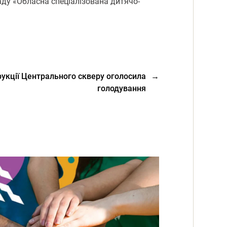
ду «Обласна спеціалізована дитячо-
рукції Центрального скверу оголосила
→
голодування