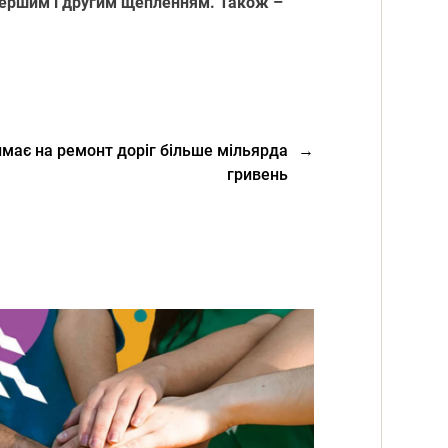
 першим і другим щепленням. Також –
має на ремонт доріг більше мільярда
→
гривень