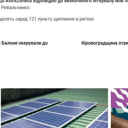
ії AstraZeneca відповідно до визначеного інтервалу між
 Рибальченко.
ілять серед 121 пункту щеплення в регіоні.
я Балоня скерували до
Кіровоградщина отри