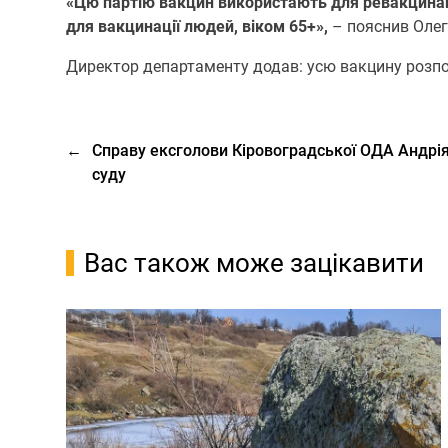
«Цю партію вакцин використають для ревакцинац
для вакцинації людей, віком 65+»,
– пояснив Олег
Директор департаменту додав: усю вакцину розпод
←
Справу ексголови Кіровоградської ОДА Андрі
суду
Вас також може зацікавити