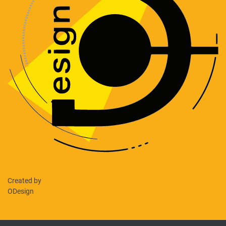
Created by
ODesign