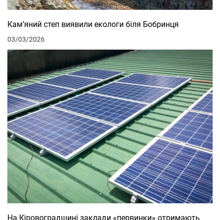
Кам’яний степ виявили екологи біля Бобринця
03/03/2026
На Кіровоградщині заклади «первинки» отримають