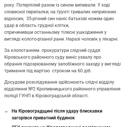
року. Потерпілий разом із сином випивали. У ході
словесної перепалки, на ґрунті тривалих неприязних
відносин, 35-річний син наніс батькові ножем один
удар в область грудної клітки,
спричинивши останньому тілесні ушкодження у
вигляді колото-різаної рани. Наразі чоловік у лікарні.
За клопотанням прокуратури слідчий суддя
Кіровського районного суду виніс ухвалу про
обрання підозрюваному запобіжного заходу у вигляді
тримання під вартою строком на 60 діб.
Досудове розслідування здійснюють слідчі відділу
відділення №2 Кропивницького районного управління
поліції ГУНП в Кіровоградській області.
←
На Кіровоградщині після удару блискавки
загорівся приватний будинок