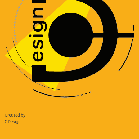
Created by
ODesign