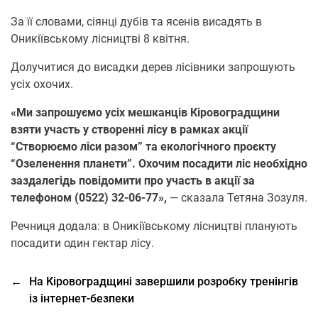
За її словами, сіянці дубів та ясенів висадять в
Оникіївському лісництві 8 квітня.
Долучитися до висадки дерев лісівники запрошують
усіх охочих.
«Ми запрошуємо усіх мешканців Кіровоградщини
взяти участь у створенні лісу в рамках акції
“Створюємо ліси разом” та екологічного проєкту
“Озеленення планети”. Охочим посадити ліс необхідно
заздалегідь повідомити про участь в акції за
телефоном (0522) 32-06-77»,
— сказала Тетяна Зозуля.
Речниця додала: в Оникіївському лісництві планують
посадити один гектар лісу.
←
На Кіровоградщині завершили розробку тренінгів
із інтернет-безпеки