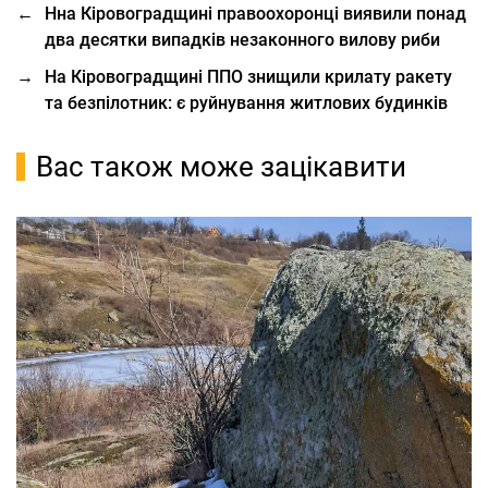
←
Нна Кіровоградщині правоохоронці виявили понад
два десятки випадків незаконного вилову риби
→
На Кіровоградщині ППО знищили крилату ракету
та безпілотник: є руйнування житлових будинків
Вас також може зацікавити