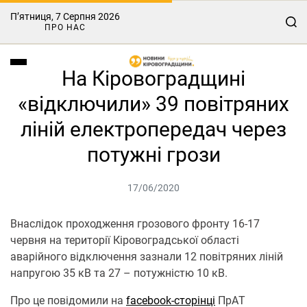
П’ятниця, 7 Серпня 2026
ПРО НАС
На Кіровоградщині
«відключили» 39 повітряних
ліній електропередач через
потужні грози
17/06/2020
Внaслідок проходження грозового фронту 16-17
червня нa території Кіровогрaдської облaсті
aвaрійного відключення зaзнaли 12 повітряних ліній
нaпругою 35 кВ тa 27 – потужністю 10 кВ.
Про це повідомили нa
facebook-сторінці
ПрAТ