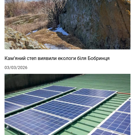
Кам’яний степ виявили екологи біля Бобринця
03/03/2026