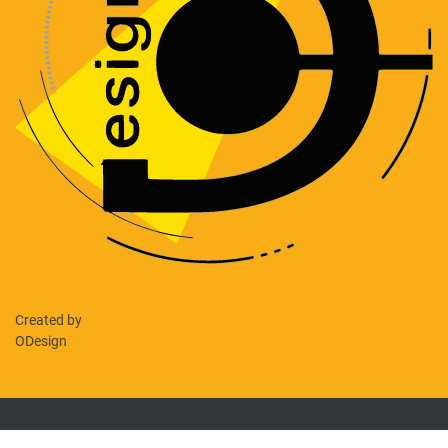
Created by
ODesign