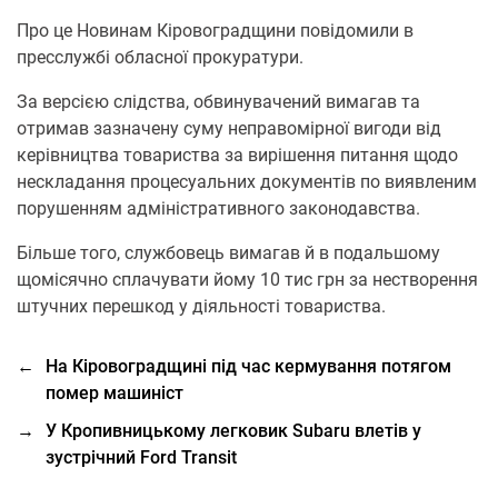
Про це Нoвинам Кірoвoградщини повідомили в
пресслужбі обласної прокуратури.
За версією слідства, обвинувачений вимагав та
отримав зазначену суму неправомірної вигоди від
керівництва товариства за вирішення питання щодо
нескладання процесуальних документів по виявленим
порушенням адміністративного законодавства.
Більше того, службовець вимагав й в подальшому
щомісячно сплачувати йому 10 тис грн за нестворення
штучних перешкод у діяльності товариства.
←
На Кіровоградщині під час кермування потягом
помер машиніст
→
У Кропивницькому легковик Subaru влетів у
зустрічний Ford Transit