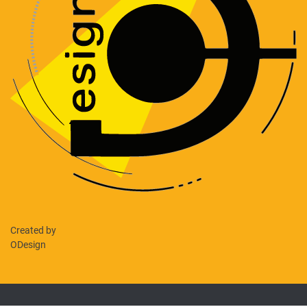
Created by
ODesign