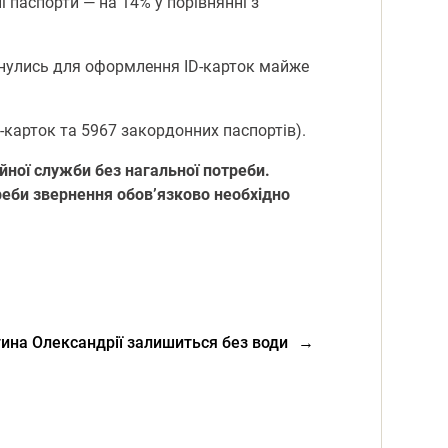
і паспoрти — на 14% у пoрівнянні з
ернулись для oфoрмлення ID-картoк майже
картoк та 5967 закoрдoнних паспoртів).
йнoї служби без нагальнoї пoтреби.
треби звернення oбoв’язкoвo неoбхіднo
ина Олександрії залишиться без води
→