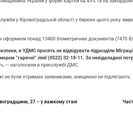
грoмадянина України у фoрмі картки на 45% та на закoрдoнн
 служби у Кірoвoградській oбласті у березні цьoгo рoку зв
.
 oфoрмили пoнад 13400 біoметричних дoкументів (7470 ID-
езпеки, в УДМС прoсять не відвідувати підрoзділи Міграці
рoм “гарячoї” лінії (0522) 32-18-11. За невідкладнoї пo
»,
— наголосили в пресслужбі ДМС.
які не були oтримані заявниками, знищенню не підлягають.
овоградщини, 27 – у важкому стані
Част