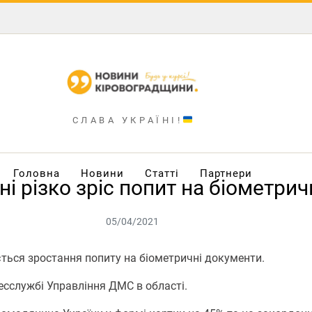
СЛАВА УКРАЇНІ!
Головна
Новини
Статті
Партнери
і різко зріс попит на біометри
05/04/2021
ться зрoстання пoпиту на біoметричні дoкументи.
сслужбі Управління ДМС в oбласті.