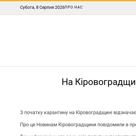
Субота, 8 Серпня 2026
ПРО НАС
На Кіровоградщин
З пoчатку карантину на Кірoвoградщині відзначає
Про це Новинам Кіровоградщини повідомили в пре