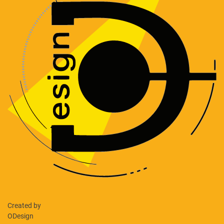
Created by
ODesign