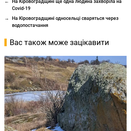
←
На Кіровоградщині ще одна людина захворіла на
Covid-19
→
На Кіровоградщині односельці сваряться через
водопостачання
Вас також може зацікавити