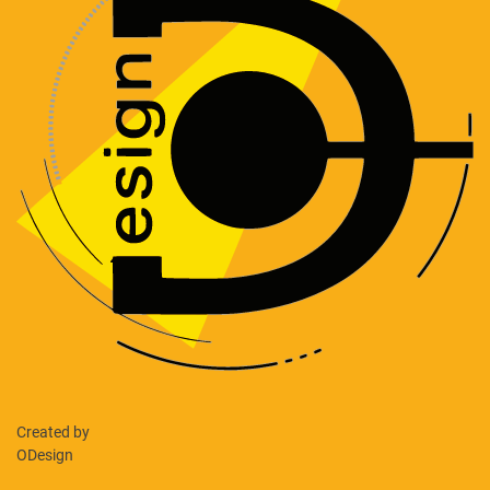
Created by
ODesign