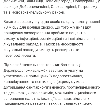
Долинській, Знам’янці, Новомиргороді, Новоукраїнці, у
селищах Добровеличківці, Олександрівці, Петровому
та в Новоархангельському районі.
Всього з розрахунку одна особа на одну палату наявні
70 місць для ізоляції хворих. До того ж у випадку
поширення захворювання приймати пацієнтів
зможуть інфекційні, реанімаційні та інші відділення
лікувальних закладів. Також за необхідності
лікувальні заклади зможуть розширити те
перепрофілювати.
Під час обстежень госпітальних баз фахівці
Держпродспоживслужби звертають увагу на
устаткування приміщень, їх водопостачання,
каналізування та вентиляцію (окрему), умови
дотримання санітарно-гігієнічного, протиепідемічного
та дезінфекційного режимів, можливість циклічного
заповнення палат та ізоляції від інших відділень.
Перевіряється наявність засобів індивідуального