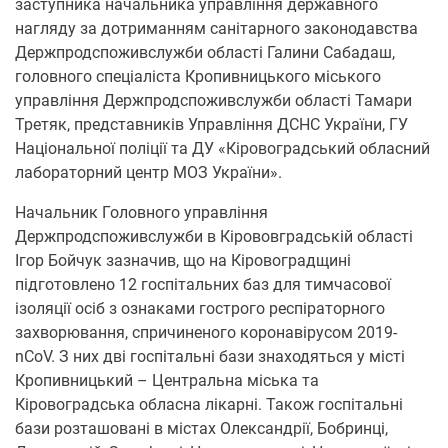
заступника начальника управління державного
нагляду за дотриманням санітарного законодавства
Держпродспоживслужби області Галини Сабадаш,
головного спеціаліста Кропивницького міського
управління Держпродспоживслужби області Тамари
Третяк, представників Управління ДСНС України, ГУ
Національної поліції та ДУ «Кіровоградський обласний
лабораторний центр МОЗ України».
Начальник Головного управління
Держпродспоживслужби в Кірововградській області
Ігор Бойчук зазначив, що на Кіровоградщині
підготовлено 12 госпітальних баз для тимчасової
ізоляції осіб з ознаками гострого респіраторного
захворювання, спричиненого коронавірусом 2019-
nCoV. З них дві госпітальні бази знаходяться у місті
Кропивницький – Центральна міська та
Кіровоградська обласна лікарні. Також госпітальні
бази розташовані в містах Олександрії, Бобринці,