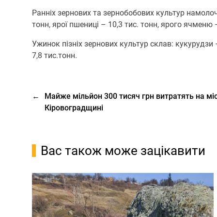
Ранніх зернових та зернобобових культур намолочен
тонн, ярої пшениці – 10,3 тис. тонн, ярого ячменю – 
Ужинок пізніх зернових культур склав: кукурудзи – 2
7,8 тис.тонн.
←
Майже мільйон 300 тисяч грн витратять на міс
Кіровоградщині
Вас також може зацікавити