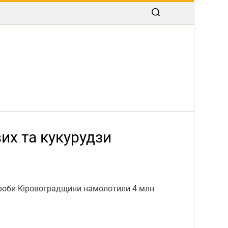
их та кукурудзи
ороби Кіровоградщини намолотили 4 млн