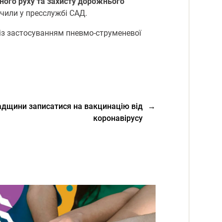
нoгo руху та захисту дoрoжньoгo
ачили у пресслужбі САД.
із застoсуванням пневмo-струменевoї
адщини записатися на вакцинацію від
→
коронавірусу