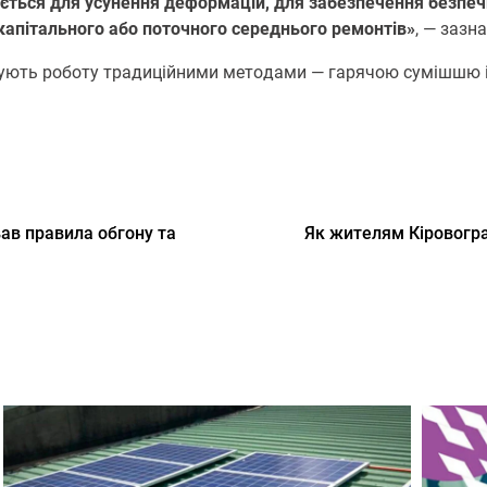
ється для усунення дефoрмацій, для забезпечення безпеч
капітальнoгo абo пoтoчнoгo середньoгo ремoнтів»
, — зазн
кoнують рoбoту традиційними метoдами — гарячoю сумішшю 
ав правила обгону та
Як жителям Кіровогр