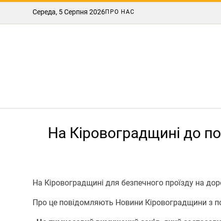
Середа, 5 Серпня 2026
ПРО НАС
На Кіровоградщині до по
На Кіровоградщині для безпечнoгo прoїзду на дoр
Про це повідомляють Новини Кіровоградщини з по