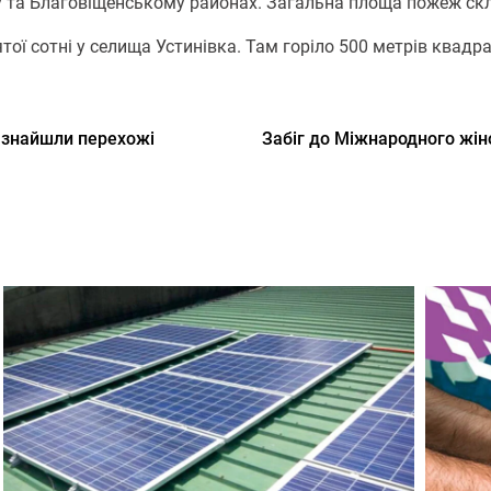
 та Благовіщенському районах. Загальна площа пожеж скла
ої сотні у селища Устинівка. Там горіло 500 метрів квадра
 знайшли перехожі
Забіг до Міжнародного жін