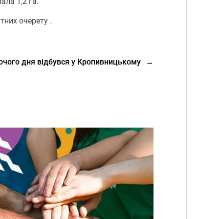
ла 1,2 га.
тних очерету .
очого дня відбувся у Кропивницькому
→