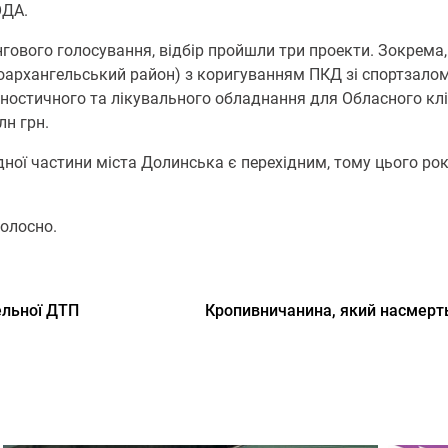
ОДА.
гового голосування, відбір пройшли три проекти. Зокрема, 
воархангельський район) з коригуванням ПКД зі спортзало
гностичного та лікувального обладнання для Обласного клі
лн грн.
ної частини міста Долинська є перехідним, тому цього рок
голосно.
ельної ДТП
Кропивничанина, який насмерть