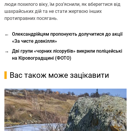
люди похилого віку, їм роз’яснили, як вберегтися від
шахрайських дій та не стати жертвою інших
протиправних посягань.
←
Олександрійцям пропонують долучитися до акції
«За чисте довкілля»
→
Дві групи «чорних лісорубів» викрили поліцейські
на Кіровоградщині (ФОТО)
Вас також може зацікавити