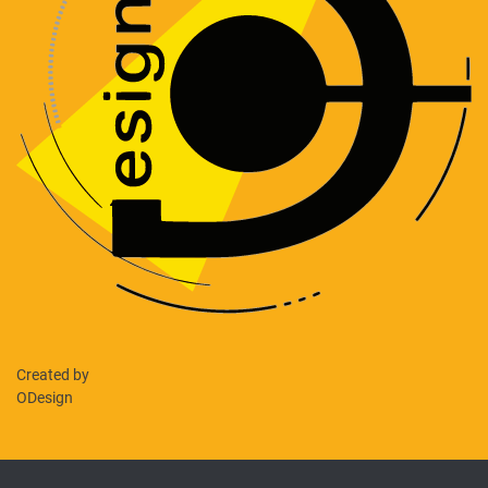
Created by
ODesign