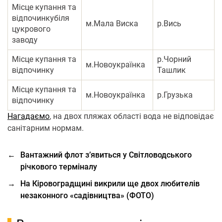
Місце купання та
відпочинкубіля
м.Мала Виска
р.Вись
цукрового
заводу
Місце купання та
р.Чорний
м.Новоукраїнка
відпочинку
Ташлик
Місце купання та
м.Новоукраїнка
р.Грузька
відпочинку
Нагадаємо
, на двох пляжах області вода не відповідає
санітарним нормам.
←
Вантажний флот з’явиться у Світловодського
річкового терміналу
→
На Кіровоградщині викрили ще двох любителів
незаконного «садівництва» (ФОТО)