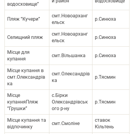
й район
водосховище
водосховище”
смт.Новоарханг
Пляж “Кучери”
р.Синюха
ельск
смт.Новоарханг
Селищний пляж
р.Синюха
ельск
Місце для
смт.Вільшанка
р.Синюха
купання
Місце купання в
смт.Олександрів
смт.Олександрів
р.Тясмин
ка
ка
Місце
с.Бірки
купанняПляж
Олександрівськ
р.Тясмин
“Грушки”
ого р-ну
Місце купання та
ставок
смт.Смоліне
відпочинку
Кільтень