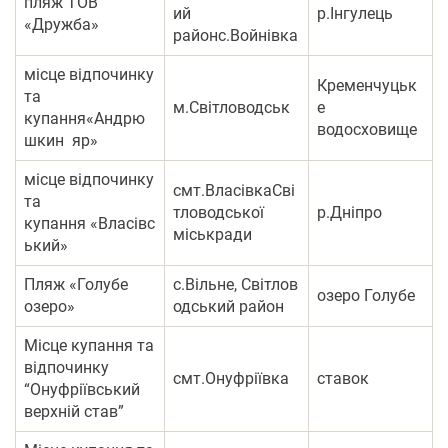
пляж ТОВ
ий
р.Інгулець
«Дружба»
районс.Войнівка
місце відпочинку
Кременчуцьк
та
м.Світловодськ
е
купання«Андрю
водосховище
шкин яр»
місце відпочинку
смт.ВласівкаСві
та
тловодської
р.Дніпро
купання «Власівс
міськради
ький»
Пляж «Голубе
с.Вільне, Світлов
озеро Голубе
озеро»
одський район
Місце купання та
відпочинку
смт.Онуфріївка
ставок
“Онуфріївський
верхній став”