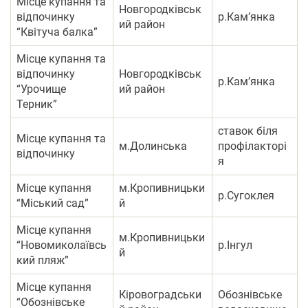
Місце купання та
Новгородківськ
відпочинку
р.Кам’янка
ий район
“Квітуча балка”
Місце купання та
відпочинку
Новгородківськ
р.Кам’янка
“Урочище
ий район
Терник”
ставок біля
Місце купання та
м.Долинська
профілакторі
відпочинку
я
Місце купання
м.Кропивницьки
р.Сугоклея
“Міський сад”
й
Місце купання
м.Кропивницьки
“Новомиколаївсь
р.Інгул
й
кий пляж”
Місце купання
Кіровоградськи
Обознівське
“Обознівське