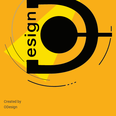
Created by
ODesign