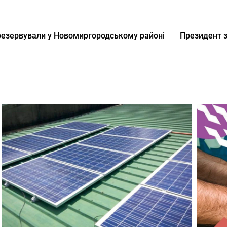
арезервували у Новомиргородському районі
Президент з