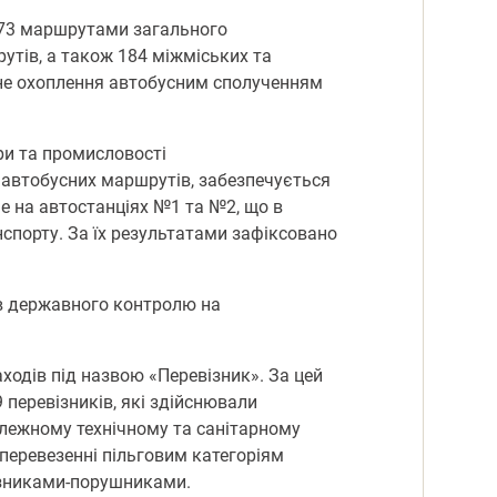
573 маршрутами загального
утів, а також 184 міжміських та
не охоплення автобусним сполученням
ри та промисловості
автобусних маршрутів, забезпечується
ме на автостанціях №1 та №2, що в
нспорту. За їх результатами зафіксовано
ів державного контролю на
аходів під назвою «Перевізник». За цей
 перевізників, які здійснювали
алежному технічному та санітарному
 перевезенні пільговим категоріям
візниками-порушниками.