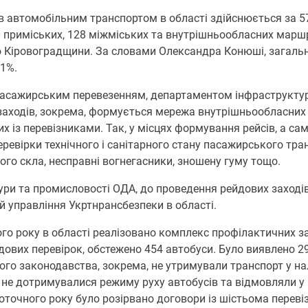
в автомобільним транспортом в області здійснюється за 
70 приміських, 128 міжміських та внутрішньообласних маршр
ю Кіровоградщини. За словами Олександра Конюші, загаль
91%.
з пасажирським перевезенням, департаментом інфраструкту
аходів, зокрема, формується мережа внутрішньообласних 
 із перевізниками. Так, у місцях формування рейсів, а са
еревірки технічного і санітарного стану пасажирського тра
ого скла, несправні вогнегасники, зношену гуму тощо.
ури та промисловості ОДА, до проведення рейдових заход
 управління Укртнрансбезпеки в області.
ного року в області реалізовано комплекс профілактичних з
ових перевірок, обстежено 454 автобуси. Було виявлено 29
ого законодавства, зокрема, не утримували транспорт у н
, не дотримувалися режиму руху автобусів та відмовляли у
поточного року було розірвано договори із шістьома пере