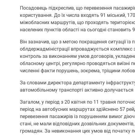
Посадовець підкреслив, що перевезення пасажирі
користування. До їх числа входять 91 міський, 1
міжобласних маршрутів, що проходять територіє
населених пунктів області на сьогодні становить 
Він зазначив, що з метою покращення ситуації і
облдержадміністрації впроваджується комплекс з
контроль за виконанням умов договорів, укладених
обласному центрі, регулярно проводяться виїзні п
численні факти порушень, зокрема, тріщини лобов
За словами директора департаменту інфраструкт
автомобільному транспорті активно долучається й
Загалом, у період з 20 квітня по 11 травня поточ
період на автобусних маршрутах здійснено 57 рейд
перевезення пасажирів із порушенням вимог діюч
стані, не мали відповідних дозвільних документів
громадян. За невиконання цих умов від початку 