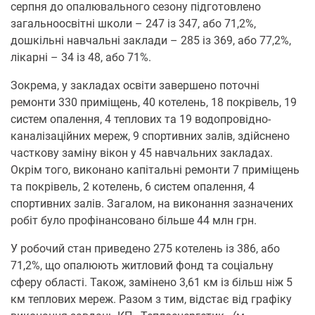
серпня до опалювального сезону підготовлено
загальноосвітні школи – 247 із 347, або 71,2%,
дошкільні навчальні заклади – 285 із 369, або 77,2%,
лікарні – 34 із 48, або 71%.
Зокрема, у закладах освіти завершено поточні
ремонти 330 приміщень, 40 котелень, 18 покрівель, 19
систем опалення, 4 теплових та 19 водопровідно-
каналізаційних мереж, 9 спортивних залів, здійснено
часткову заміну вікон у 45 навчальних закладах.
Окрім того, виконано капітальні ремонти 7 приміщень
та покрівель, 2 котелень, 6 систем опалення, 4
спортивних залів. Загалом, на виконання зазначених
робіт було профінансовано більше 44 млн грн.
У робочий стан приведено 275 котелень із 386, або
71,2%, що опалюють житловий фонд та соціальну
сферу області. Також, замінено 3,61 км із більш ніж 5
км теплових мереж. Разом з тим, відстає від графіку