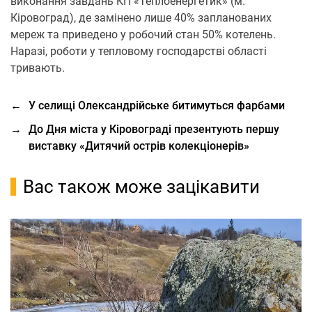
виконання завдань КП «Теплоенергетик» (м.
Кіровоград), де замінено лише 40% запланованих
мереж та приведено у робочий стан 50% котелень.
Наразі, роботи у тепловому господарстві області
тривають.
←
У селищі Олександрійське битимуться фарбами
→
До Дня міста у Кіровограді презентують першу
виставку «Дитячий острів колекціонерів»
Вас також може зацікавити