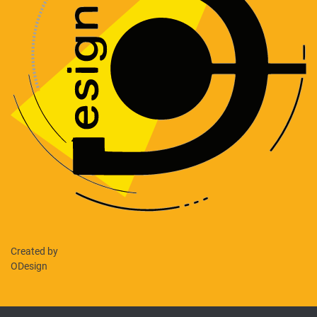
Created by
ODesign