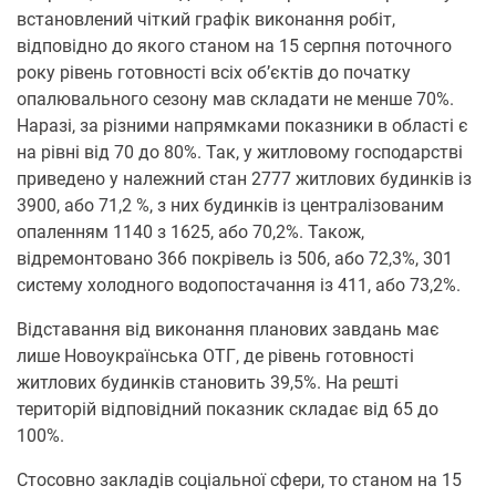
встановлений чіткий графік виконання робіт,
відповідно до якого станом на 15 серпня поточного
року рівень готовності всіх об’єктів до початку
опалювального сезону мав складати не менше 70%.
Наразі, за різними напрямками показники в області є
на рівні від 70 до 80%. Так, у житловому господарстві
приведено у належний стан 2777 житлових будинків із
3900, або 71,2 %, з них будинків із централізованим
опаленням 1140 з 1625, або 70,2%. Також,
відремонтовано 366 покрівель із 506, або 72,3%, 301
систему холодного водопостачання із 411, або 73,2%.
Відставання від виконання планових завдань має
лише Новоукраїнська ОТГ, де рівень готовності
житлових будинків становить 39,5%. На решті
територій відповідний показник складає від 65 до
100%.
Стосовно закладів соціальної сфери, то станом на 15