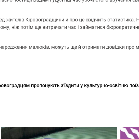
 жителів Кіровоградщини й про це свідчить статистика. Н
ому, ніж потім ще витрачати час і займатися бюрократич
народження малюків, можуть ще й отримати довідки про міс
ровоградцям пропонують з’їздити у культурно-освітню пої