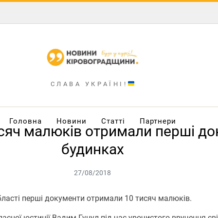
СЛАВА УКРАЇНІ!
Головна
Новини
Статті
Партнери
сяч малюків отримали перші до
будинках
27/08/2018
бласті перші документи отримали 10 тисяч малюків.
бласної юстиції Вадим Гуцул під час урочистого вручення с