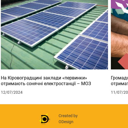
На Кіровоградщині заклади «первинки»
Громадс
отримають сонячні електростанції – МОЗ
отримат
12/07/2024
11/07/2
Created by
ODesign