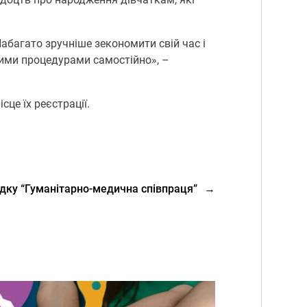
абагато зручніше зекономити свій час і
ними процедурами самостійно», –
це їх реєстрації.
здку “Гуманітарно-медична співпраця”
→