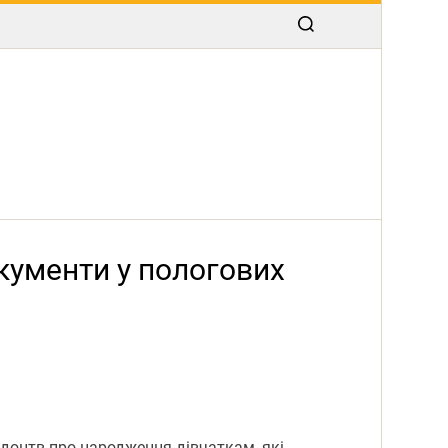
кументи у пологових
відоцтв про народження дівчаткам, які