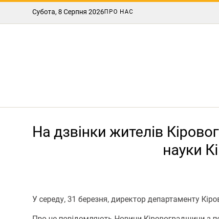
Субота, 8 Серпня 2026
ПРО НАС
На дзвінки жителів Кірово
науки К
У середу, 31 березня, директор департаменту Кір
Про це повідомляють Новини Кіровоградщини з п