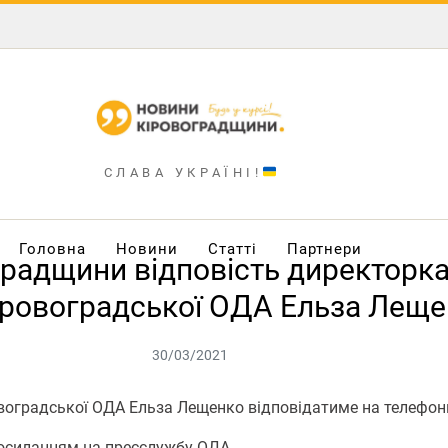
СЛАВА УКРАЇНІ!
Головна
Новини
Статті
Партнери
градщини відповість директорка
іровоградської ОДА Ельза Лещ
30/03/2021
овоградської ОДА Ельза Лещенко відповідатиме на телефон
осиланням на пресслужбу ОДА.