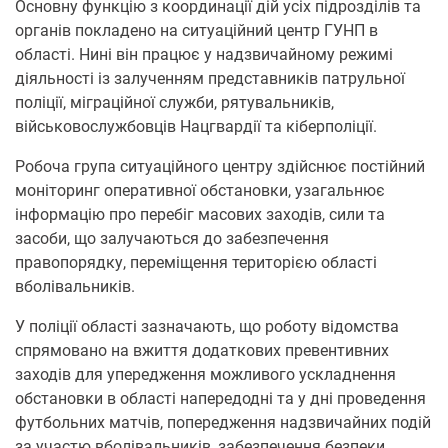
Основну функцію з координації дій усіх підрозділів та
органів покладено на ситуаційний центр ГУНП в
області. Нині він працює у надзвичайному режимі
діяльності із залученням представників патрульної
поліції, міграційної служби, рятувальників,
військовослужбовців Нацгвардії та кіберполіції.
Робоча група ситуаційного центру здійснює постійний
моніторинг оперативної обстановки, узагальнює
інформацію про перебіг масових заходів, сили та
засоби, що залучаються до забезпечення
правопорядку, переміщення територією області
вболівальників.
У поліції області зазначають, що роботу відомства
спрямовано на вжиття додаткових превентивних
заходів для упередження можливого ускладнення
обстановки в області напередодні та у дні проведення
футбольних матчів, попередження надзвичайних подій
за участю вболівальників, забезпечення безпеки