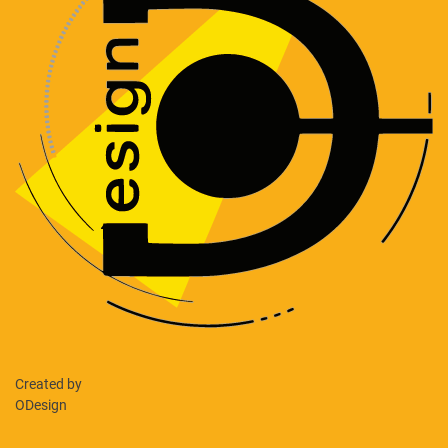
Created by
ODesign