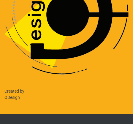
Created by
ODesign