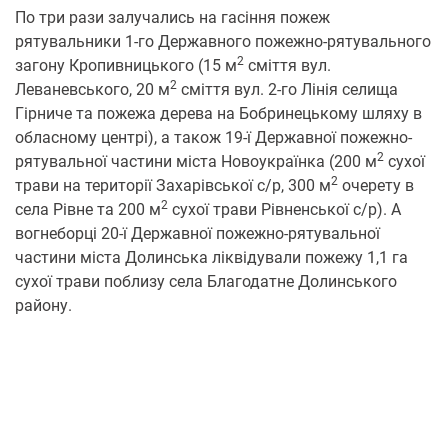
По три рази залучались на гасіння пожеж
рятувальники 1-го Державного пожежно-рятувального
2
загону Кропивницького (15 м
сміття вул.
2
Леваневського, 20 м
сміття вул. 2-го Лінія селища
Гірниче та пожежа дерева на Бобринецькому шляху в
обласному центрі), а також 19-ї Державної пожежно-
2
рятувальної частини міста Новоукраїнка (200 м
сухої
2
трави на території Захарівської с/р, 300 м
очерету в
2
села Рівне та 200 м
сухої трави Рівненської с/р). А
вогнеборці 20-ї Державної пожежно-рятувальної
частини міста Долинська ліквідували пожежу 1,1 га
сухої трави поблизу села Благодатне Долинського
району.