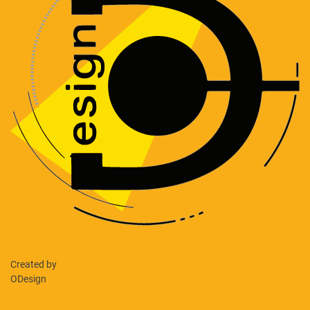
Created by
ODesign