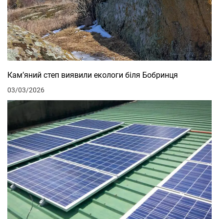
Кам’яний степ виявили екологи біля Бобринця
03/03/2026