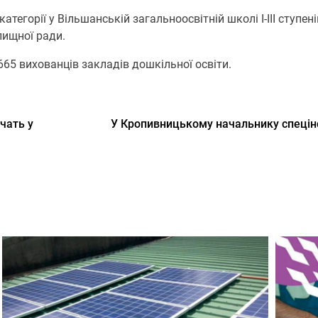
атегорії у Вільшанській загальноосвітній школі І-ІІІ ступе
лищної ради.
5 вихованців закладів дошкільної освіти.
чать у
У Кpопивницькому начальнику спецінсп