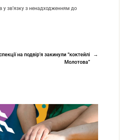
нів у зв’язку з ненадходженням до
екції на подвіp’я закинули “коктейлі
→
Молотова”