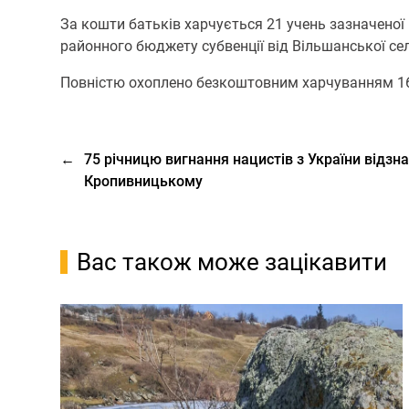
За кошти батьків харчується 21 учень зазначеної к
районного бюджету субвенції від Вільшанської се
Повністю охоплено безкоштовним харчуванням 166
←
75 річницю вигнання нацистів з України відзна
Кропивницькому
Вас також може зацікавити