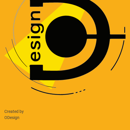
Created by
ODesign