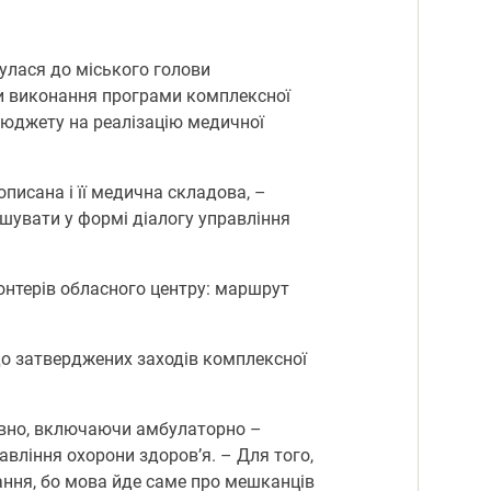
нулася до міського голови
ти виконання програми комплексної
бюджету на реалізацію медичної
писана і її медична складова, –
рішувати у формі діалогу управління
онтерів обласного центру: маршрут
до затверджених заходів комплексної
товно, включаючи амбулаторно –
авління охорони здоров’я. – Для того,
вання, бо мова йде саме про мешканців