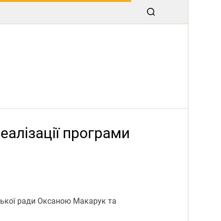
еалізації програми
іської ради Оксаною Макарук та