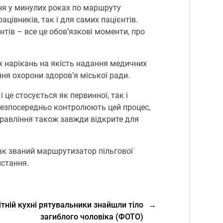
ня у минулих роках по маршруту
ацівників, так і для самих пацієнтів.
тів – все це обов’язкові моменти, про
их нарікань на якість надання медичних
ння охорони здоров’я міської ради.
це стосується як первинної, так і
і безпосередньо контролюють цей процес,
управління також завжди відкрите для
так званий маршрутизатор пільгової
истання.
літній кухні рятувальники знайшли тіло
→
загиблого чоловіка (ФОТО)