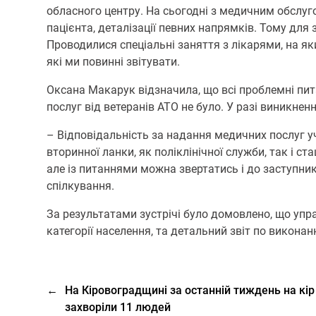
обласного центру. На сьогодні з медичним обслу
пацієнта, деталізації певних напрямків. Тому для 
Проводилися спеціальні заняття з лікарями, на я
які ми повинні звітувати.
Оксана Макарук відзначила, що всі проблемні пит
послуг від ветеранів АТО не було. У разі виникне
– Відповідальність за надання медичних послуг уч
вторинної ланки, як поліклінічної служби, так і 
але із питаннями можна звертатись і до заступник
спілкування.
За результатами зустрічі було домовлено, що упр
категорії населення, та детальний звіт по викона
←
На Кіровоградщині за останній тиждень на кір
захворіли 11 людей