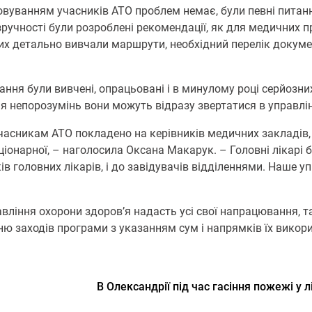
говуванням учасників АТО проблем немає, були певні питан
зручності були розроблені рекомендації, як для медичних пр
ких детально вивчали маршрути, необхідний перелік докумен
ання були вивчені, опрацьовані і в минулому році серйозн
ння непорозумінь вони можуть відразу звертатися в управлі
асникам АТО покладено на керівників медичних закладів, і 
стаціонарної, – наголосила Оксана Макарук. – Головні лікар
ів головних лікарів, і до завідувачів відділеннями. Наше 
авління охорони здоров’я надасть усі свої напрацювання, 
нню заходів програми з указанням сум і напрямків їх викор
В Олександрії під час гасіння пожежі у 