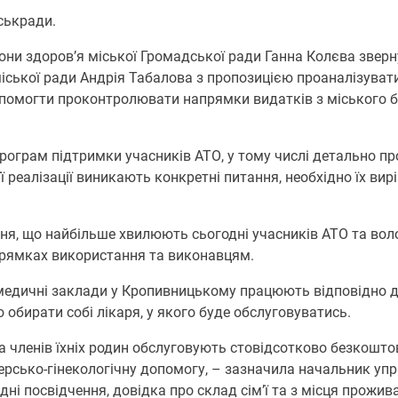
ськради.
орони здоров’я міської Громадської ради Ганна Колєва звер
іської ради Андрія Табалова з пропозицією проаналізува
опомогти проконтролювати напрямки видатків з міського 
рограм підтримки учасників АТО, у тому числі детально про
ї реалізації виникають конкретні питання, необхідно їх ви
ння, що найбільше хвилюють сьогодні учасників АТО та вол
апрямках використання та виконавцям.
 медичні заклади у Кропивницькому працюють відповідно 
 обирати собі лікаря, у якого буде обслуговуватись.
та членів їхніх родин обслуговують стовідсотково безкош
шерсько-гінекологічну допомогу, – зазначила начальник упр
дні посвідчення, довідка про склад сім’ї та з місця прожи