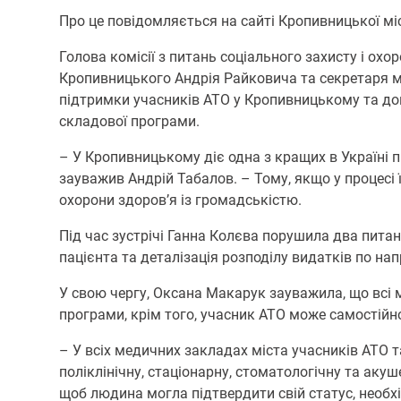
Про це повідомляється на сайті Кропивницької мі
Голова комісії з питань соціального захисту і ох
Кропивницького Андрія Райковича та секретаря м
підтримки учасників АТО у Кропивницькому та д
складової програми.
– У Кропивницькому діє одна з кращих в Україні п
зауважив Андрій Табалов. – Тому, якщо у процесі ї
охорони здоров’я із громадськістю.
Під час зустрічі Ганна Колєва порушила два пита
пацієнта та деталізація розподілу видатків по н
У свою чергу, Оксана Макарук зауважила, що всі
програми, крім того, учасник АТО може самостійно
– У всіх медичних закладах міста учасників АТО 
поліклінічну, стаціонарну, стоматологічну та аку
щоб людина могла підтвердити свій статус, необхі