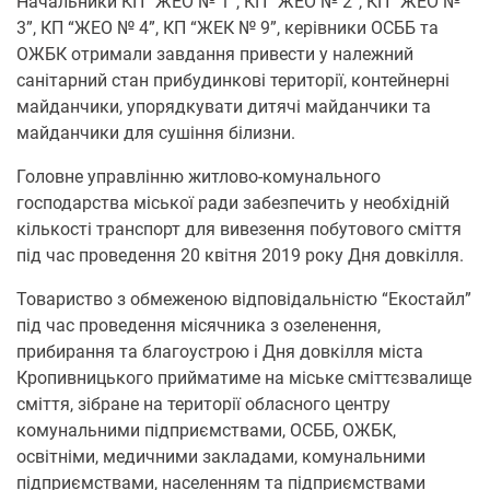
Начальники КП “ЖЕО № 1”, КП “ЖЕО № 2”, КП “ЖЕО №
3”, КП “ЖЕО № 4”, КП “ЖЕК № 9”, керівники ОСББ та
ОЖБК отримали завдання привести у належний
санітарний стан прибудинкові території, контейнерні
майданчики, упорядкувати дитячі майданчики та
майданчики для сушіння білизни.
Головне управлінню житлово-комунального
господарства міської ради забезпечить у необхідній
кількості транспорт для вивезення побутового сміття
під час проведення 20 квітня 2019 року Дня довкілля.
Товариство з обмеженою відповідальністю “Екостайл”
під час проведення місячника з озеленення,
прибирання та благоустрою і Дня довкілля міста
Кропивницького прийматиме на міське сміттєзвалище
сміття, зібране на території обласного центру
комунальними підприємствами, ОСББ, ОЖБК,
освітніми, медичними закладами, комунальними
підприємствами, населенням та підприємствами