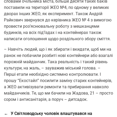
словами очільника міста, більше десяти таких баків
поставили на території ЖЕО №4, по одному у великих
дворах інших ЖЕО, як експеримент. Також Андрій
Райкович звернувся до керівника ЖЕО № 4 з вимогою
провести роз’яснювальну роботу з мешканцями
будинків, на всіх під’їздах і на контейнерах також
написати оголошення щодо роздільного збору сміття.
– Навчіть людей, що і як збирати і вкидати, щоб ми на
ранок не побачили розбиті нові контейнери або взагалі
порожній майданчик. Така реальність і такий рівень
культури, на жаль, – зауважив міський голова. –
Перші етапи необхідно системно контролювати. І
прошу “Екостайл” посилити заміну старих контейнерів,
а ЖЕО активізувати ремонти та прибирання навколо
майданчиків. Те, що ми бачили на Жадова, 21 – просто
сором і антисанітарія, а поруч – дитсадок.
←
У Світловодську чоловік влаштувався на