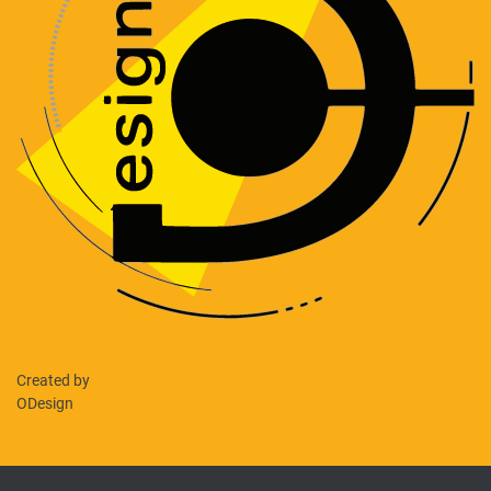
Created by
ODesign