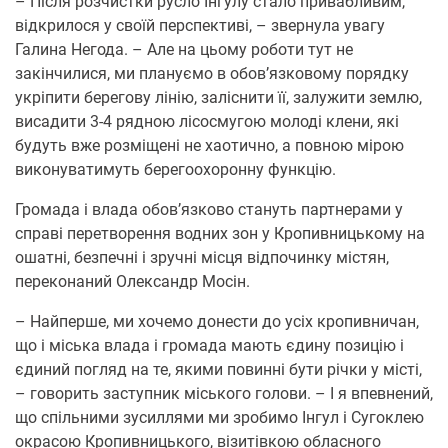
– Після розчистки русло Інгулу стало привабливим,
відкрилося у своїй перспективі, – звернула увагу
Галина Негода. – Але на цьому роботи тут не
закінчилися, ми плануємо в обов’язковому порядку
укріпити берегову лінію, заліснити її, залужити землю,
висадити 3-4 рядною лісосмугою молоді клени, які
будуть вже розміщені не хаотично, а повною мірою
виконуватимуть берегоохоронну функцію.
Громада і влада обов’язково стануть партнерами у
справі перетворення водних зон у Кропивницькому на
ошатні, безпечні і зручні місця відпочинку містян,
переконаний Олександр Мосін.
– Найперше, ми хочемо донести до усіх кропивничан,
що і міська влада і громада мають єдину позицію і
єдиний погляд на те, якими повинні бути річки у місті,
– говорить заступник міського голови. – І я впевнений,
що спільними зусиллями ми зробимо Інгул і Сугоклею
окрасою Кропивницького, візитівкою обласного