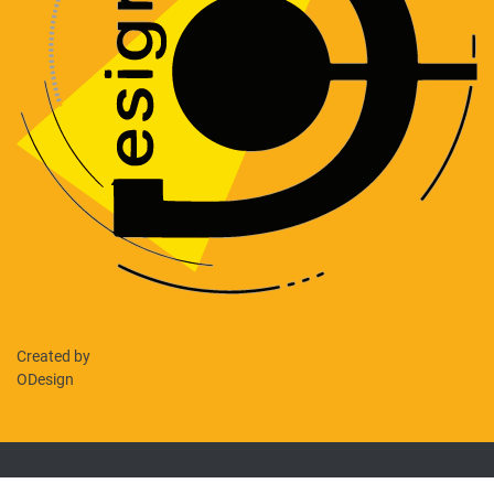
Created by
ODesign