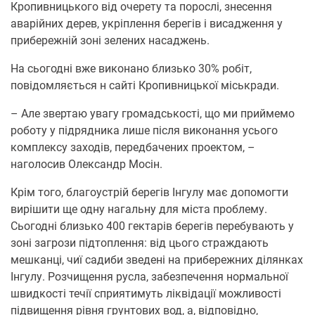
Кропивницького від очерету та порослі, знесення
аварійних дерев, укріплення берегів і висадження у
прибережній зоні зелених насаджень.
На сьогодні вже виконано близько 30% робіт,
повідомляється н сайті Кропивницької міськради.
– Але звертаю увагу громадськості, що ми приймемо
роботу у підрядника лише після виконання усього
комплексу заходів, передбачених проектом, –
наголосив Олександр Мосін.
Крім того, благоустрій берегів Інгулу має допомогти
вирішити ще одну нагальну для міста проблему.
Сьогодні близько 400 гектарів берегів перебувають у
зоні загрози підтоплення: від цього страждають
мешканці, чиї садиби зведені на прибережних ділянках
Інгулу. Розчищення русла, забезпечення нормальної
швидкості течії сприятимуть ліквідації можливості
підвищення рівня грунтових вод, а, відповідно,