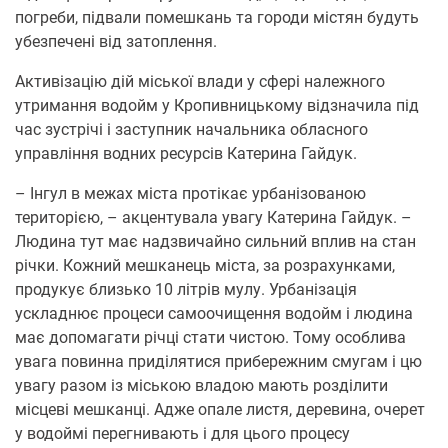
погреби, підвали помешкань та городи містян будуть
убезпечені від затоплення.
Активізацію дій міської влади у сфері належного
утримання водойм у Кропивницькому відзначила під
час зустрічі і заступник начальника обласного
управління водних ресурсів Катерина Гайдук.
– Інгул в межах міста протікає урбанізованою
територією, – акцентувала увагу Катерина Гайдук. –
Людина тут має надзвичайно сильний вплив на стан
річки. Кожний мешканець міста, за розрахунками,
продукує близько 10 літрів мулу. Урбанізація
ускладнює процеси самоочищення водойм і людина
має допомагати річці стати чистою. Тому особлива
увага повинна приділятися прибережним смугам і цю
увагу разом із міською владою мають розділити
місцеві мешканці. Адже опале листя, деревина, очерет
у водоймі перегнивають і для цього процесу