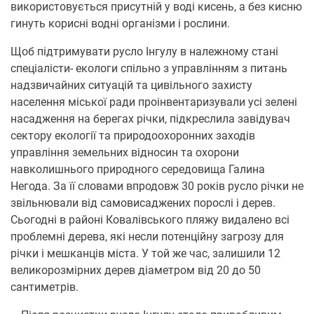
використовується присутній у воді кисень, а без кисню
гинуть корисні водні організми і рослини.
Щоб підтримувати русло Інгулу в належному стані
спеціалісти- екологи спільно з управлінням з питань
надзвичайних ситуацій та цивільного захисту
населення міської ради проінвентаризували усі зелені
насадження на берегах річки, підкреслила завідувач
сектору екології та природоохоронних заходів
управління земельних відносин та охорони
навколишнього природного середовища Галина
Негода. За її словами впродовж 30 років русло річки не
звільнювали від самовисаджених порослі і дерев.
Сьогодні в районі Ковалівського пляжу видалено всі
проблемні дерева, які несли потенційну загрозу для
річки і мешканців міста. У той же час, залишили 12
великорозмірних дерев діаметром від 20 до 50
сантиметрів.