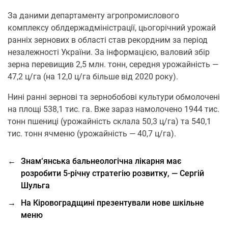
За даними департаменту агропромислового
комплексу облдержадміністрації, цьогорічний урожай
ранніх зернових в області став рекордним за період
незалежності України. За інформацією, валовий збір
зерна перевищив 2,5 млн. тонн, середня урожайність —
47,2 ц/га (на 12,0 ц/га більше від 2020 року).
Нині ранні зернові та зернобобові культури обмолочені
на площі 538,1 тис. га. Вже зараз намолочено 1944 тис.
тонн пшениці (урожайність склала 50,3 ц/га) та 540,1
тис. тонн ячменю (урожайність — 40,7 ц/га).
←
Знам‘янська бальнеологічна лікарня має
розробити 5-річну стратегію розвитку, — Сергій
Шульга
→
На Кіровоградщині презентували нове шкільне
меню