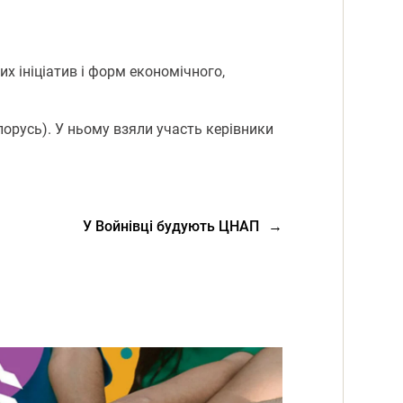
х ініціатив і форм економічного,
лорусь). У ньому взяли участь керівники
У Войнівці будують ЦНАП
→