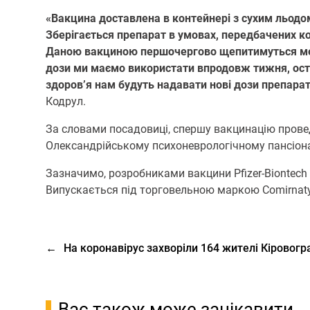
«Вакцина доставлена в контейнері з сухим льодо
Зберігається препарат в умовах, передбачених к
Даною вакциною першочергово щепитимуться мешка
дози ми маємо використати впродовж тижня, оста
здоров’я нам будуть надавати нові дози препарат
Кодрул.
За словами посадовиці, спершу вакцинацію провед
Олександрійському психоневрологічному пансіона
Зазначимо, розробниками вакцини Pfizer-Biontech
Випускається під торговельною маркою Comirnaty
←
На коронавірус захворіли 164 жителі Кіровог
Вас також може зацікавити