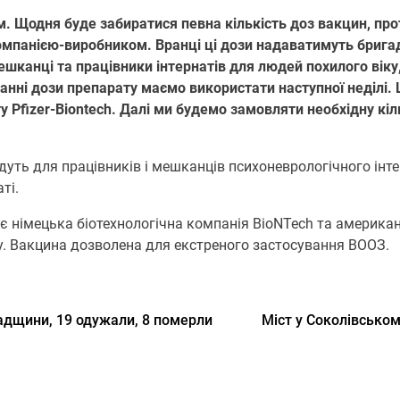
м. Щодня буде забиратися певна кількість доз вакцин, п
омпанією-виробником. Вранці ці дози надаватимуть брига
нці та працівники інтернатів для людей похилого віку, а
нні дози препарату маємо використати наступної неділі.
у Pfizer-Biontech. Далі ми будемо замовляти необхідну кі
уть для працівників і мешканців психоневрологічного інт
ті.
 є німецька біотехнологічна компанія BioNTech та америка
. Вакцина дозволена для екстреного застосування ВООЗ.
радщини, 19 одужали, 8 померли
Міст у Соколівсько