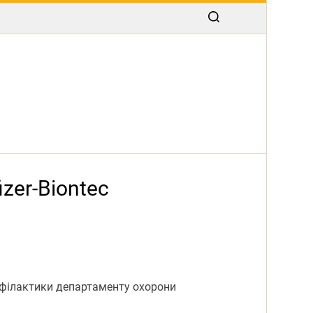
zer-Biontec
офілактики департаменту охорони