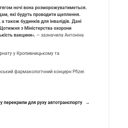
ротягом ночі вона розморожуватиметься.
дам, які будуть проводити щеплення.
 також будинків для інвалідів. Дані
 Щотижня з Міністерства охорони
лькість вакцини»
, — зазначила Антоніна
ернату у Кропивницькому та
нський фармакологічний концерн Pfizer.
му перекрили для руху автотранспорту
→