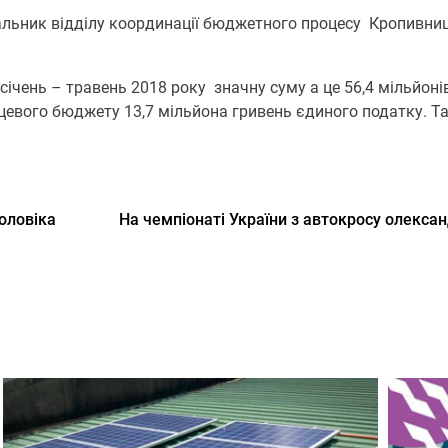
льник відділу координації бюджетного процесу Кропивниц
 січень – травень 2018 року значну суму а це 56,4 мільйо
евого бюджету 13,7 мільйона гривень єдиного податку. Так
оловіка
На чемпіонаті України з автокросу олекса