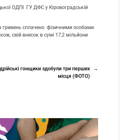
ької ОДПІ ГУ ДФС у Кіровоградській
нів гривень сплачено фізичними особами
ож, свій внесок в сумі 17,2 мільйони
ндрійські гонщики здобули три перших
→
місця (ФОТО)