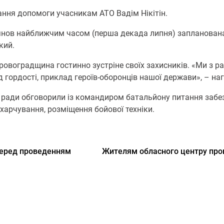
дання допомоги учасникам АТО Вадім Нікітін.
янов найближчим часом (перша декада липня) запланована
кий.
Кіровоградщина гостинно зустріне своїх захисників. «Ми з 
 гордості, приклад героїв-оборонців нашої держави», – наг
 ради обговорили із командиром батальйону питання забе
харчування, розміщення бойової техніки.
 перед проведенням
Жителям обласного центру про