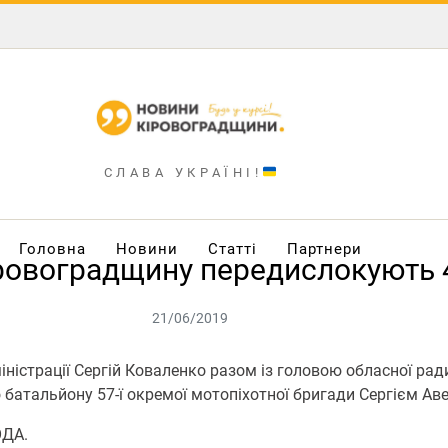
СЛАВА УКРАЇНІ!
Головна
Новини
Статті
Партнери
іровоградщину передислокують 
21/06/2019
іністрації Сергій Коваленко разом із головою обласної р
 батальйону 57-ї окремої мотопіхотної бригади Сергієм Ав
ОДА.