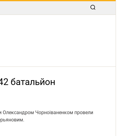
42 батальйон
ади Олександром Чорноіваненком провели
ерьяновим.